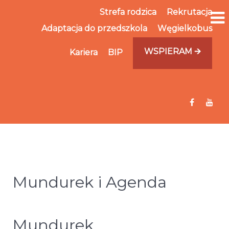
Strefa rodzica
Rekrutacja
Adaptacja do przedszkola
Węgielkobus
WSPIERAM 🡪
Kariera
BIP
Mundurek i Agenda
Mundurek