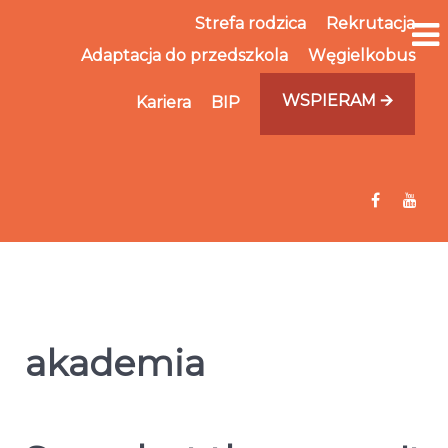
Strefa rodzica
Rekrutacja
Adaptacja do przedszkola
Węgielkobus
WSPIERAM 🡪
Kariera
BIP
akademia