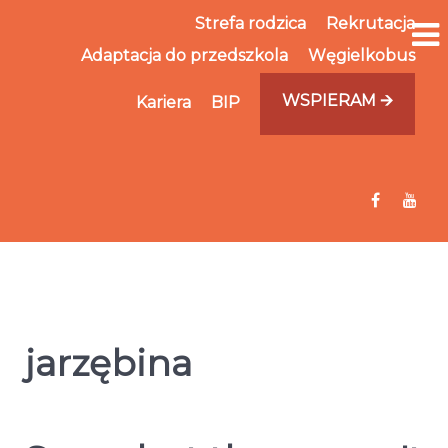
Strefa rodzica
Rekrutacja
Adaptacja do przedszkola
Węgielkobus
WSPIERAM 🡪
Kariera
BIP
jarzębina