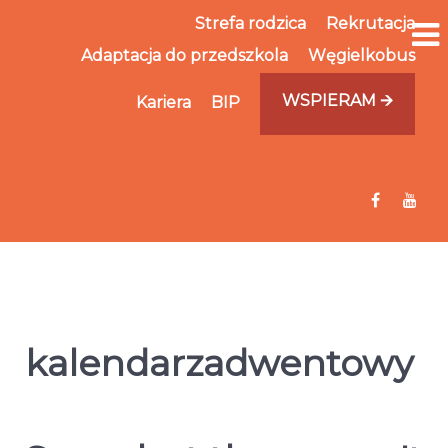
Strefa rodzica
Rekrutacja
Adaptacja do przedszkola
Węgielkobus
WSPIERAM 🡪
Kariera
BIP
kalendarzadwentowy