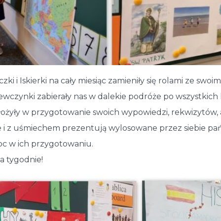
zki i Iskierki na cały miesiąc zamieniły się rolami ze swo
! Dziewczynki zabierały nas w dalekie podróże po wszystki
łożyły w przygotowanie swoich wypowiedzi, rekwizytów
e i z uśmiechem prezentują wylosowane przez siebie p
oc w ich przygotowaniu.
wa tygodnie!