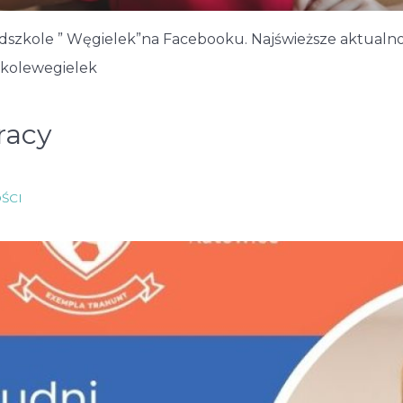
szkole ” Węgielek”na Facebooku. Najświeższe aktualnoś
zkolewegielek
racy
ŚCI