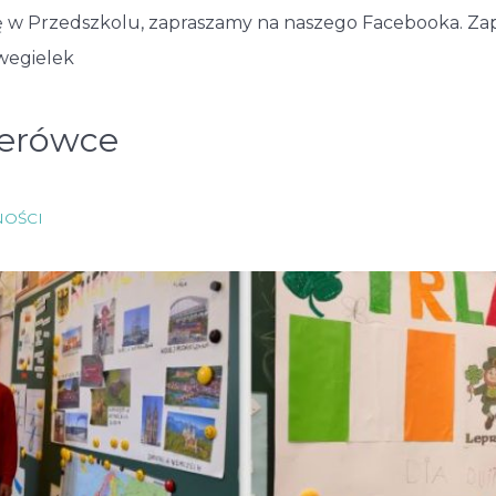
 się w Przedszkolu, zapraszamy na naszego Facebooka. Za
wegielek
zerówce
NOŚCI