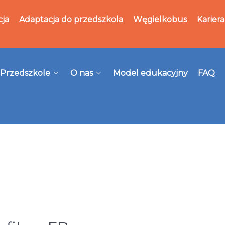
cja
Adaptacja do przedszkola
Węgielkobus
Kariera
Przedszkole
O nas
Model edukacyjny
FAQ