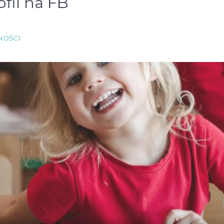
fil na FB
NOŚCI