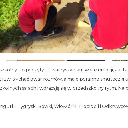
kolny rozpoczęty. Towarzyszy nam wiele emocji, ale takż
 drzwi słychać gwar rozmów, a małe poranne smuteczki 
zkolnych salach i wdrażają się w przedszkolny rytm. Na
gurki, Tygryski, Sówki, Wiewiórki, Tropicieli i Odkrywc