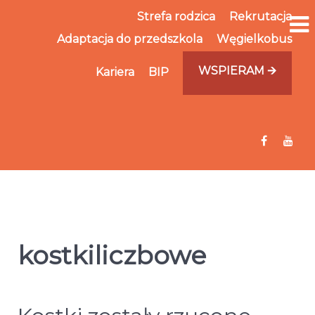
Strefa rodzica
Rekrutacja
Adaptacja do przedszkola
Węgielkobus
WSPIERAM 🡪
Kariera
BIP
kostkiliczbowe