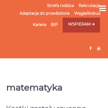
Strefa rodzica
Rekrutacja
Adaptacja do przedszkola
Węgielkobus
WSPIERAM 🡪
Kariera
BIP
matematyka