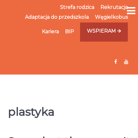
Strefa rodzica
Rekrutacja
Adaptacja do przedszkola
Węgielkobus
WSPIERAM 🡪
Kariera
BIP
plastyka