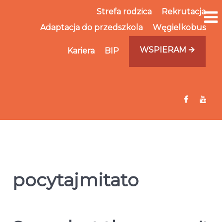
Strefa rodzica
Rekrutacja
Adaptacja do przedszkola
Węgielkobus
WSPIERAM 🡪
Kariera
BIP
pocytajmitato