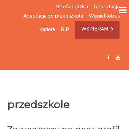
Strefa rodzica
Rekrutacja
Adaptacja do przedszkola
Węgielkobus
WSPIERAM 🡪
Kariera
BIP
przedszkole