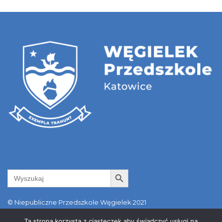
Search Button
Search
for:
© Niepubliczne Przedszkole Węgielek 2021
ul. Kołodzieja 89a | 40-749 Katowice | tel. +48 798 550 481 |
Ta strona korzysta z ciasteczek aby świadczyć usługi na