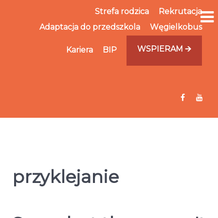
Strefa rodzica
Rekrutacja
Adaptacja do przedszkola
Węgielkobus
WSPIERAM 🡪
Kariera
BIP
przyklejanie