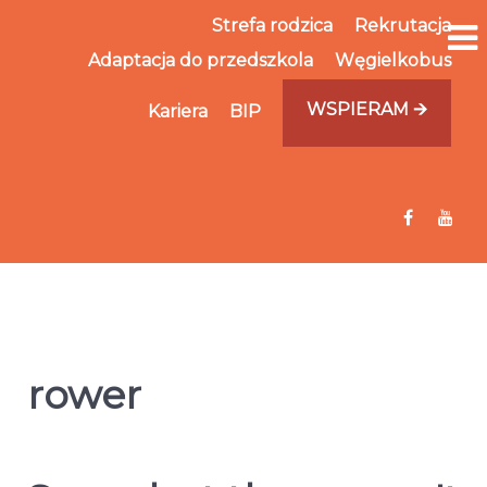
Strefa rodzica
Rekrutacja
Adaptacja do przedszkola
Węgielkobus
WSPIERAM 🡪
Kariera
BIP
rower