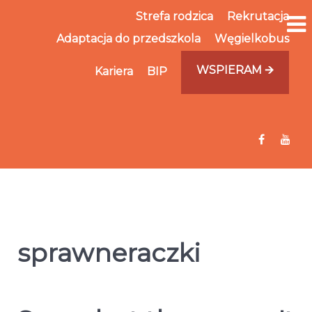
Strefa rodzica
Rekrutacja
Adaptacja do przedszkola
Węgielkobus
WSPIERAM 🡪
Kariera
BIP
sprawneraczki