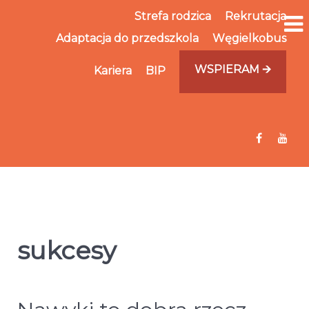
Strefa rodzica
Rekrutacja
Adaptacja do przedszkola
Węgielkobus
WSPIERAM 🡪
Kariera
BIP
sukcesy