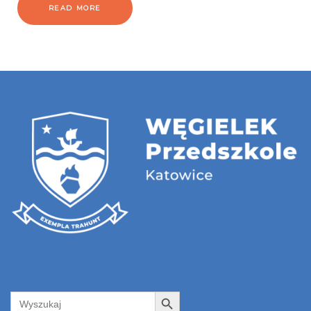
READ MORE
Search Button
Search
for: