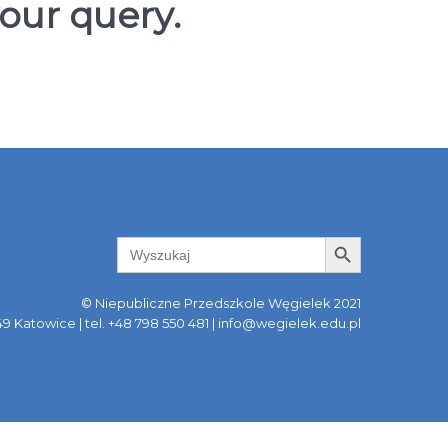
our query.
Search Button
Search
for:
© Niepubliczne Przedszkole Węgielek 2021
749 Katowice | tel. +48 798 550 481 | info@wegielek.edu.pl