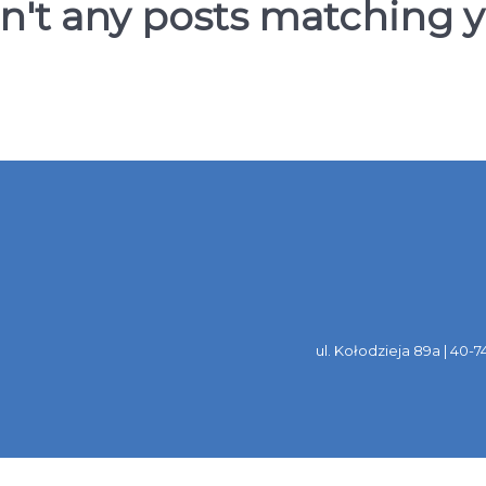
en't any posts matching y
ul. Kołodzieja 89a | 40-