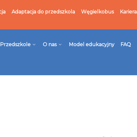
cja
Adaptacja do przedszkola
Węgielkobus
Kariera
Przedszkole
O nas
Model edukacyjny
FAQ