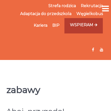
Strefa rodzica
Rekrutacja
Adaptacja do przedszkola
Węgielkobus
WSPIERAM 🡪
Kariera
BIP
zabawy