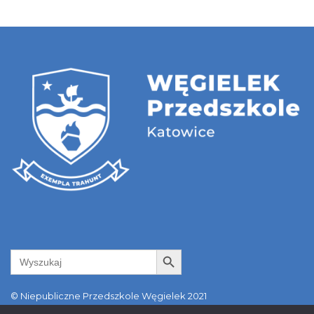
Search Button
Search
for:
© Niepubliczne Przedszkole Węgielek 2021
ul. Kołodzieja 89a | 40-749 Katowice | tel. +48 798 550 481 |