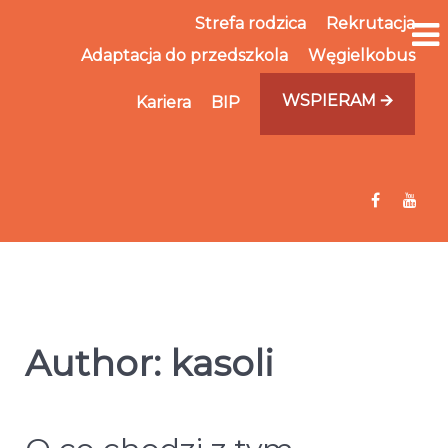
Strefa rodzica
Rekrutacja
Adaptacja do przedszkola
Węgielkobus
WSPIERAM 🡪
Kariera
BIP
Author: kasoli