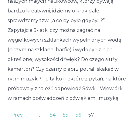
naszych małych naukowców, którzy bywają
bardzo kreatywni, idziemy o krok dalej i
sprawdzamy tzw. „a co by było gdyby…?”.
Zapytajcie 5-latki czy można zagrać na
węgielkowych szklankach wypełnionych wodą
(niczym na szklanej harfie) i wydobyć z nich
określonej wysokości dźwięk? Do czego służy
kamerton? Czy czarny pieprz potrafi skakać w
rytm muzyki? To tylko niektóre z pytań, na które
próbowały znaleźć odpowiedź Sówki i Wiewiórki
w ramach doświadczeń z dźwiękiem i muzyką.
Prev
1
…
54
55
56
57