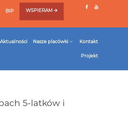
WSPIERAM 🡪
BIP
Aktualności
Nasze placówki
Kontakt
Projekt
pach 5-latków i