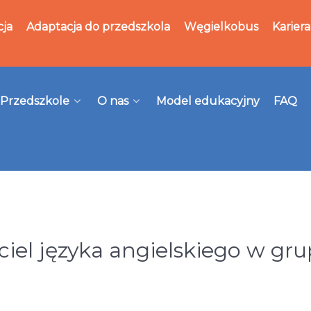
cja
Adaptacja do przedszkola
Węgielkobus
Kariera
Przedszkole
O nas
Model edukacyjny
FAQ
el języka angielskiego w gru