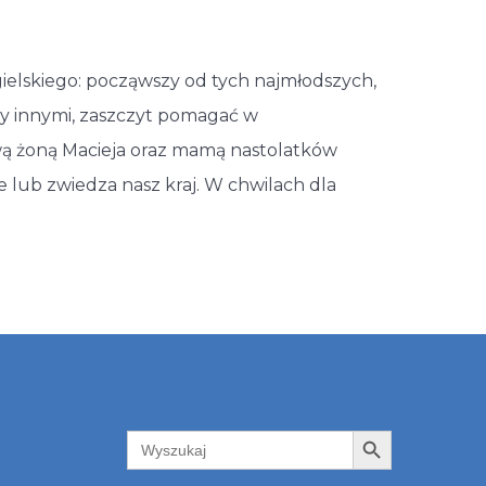
gielskiego: począwszy od tych najmłodszych,
y innymi, zaszczyt pomagać w
iwą żoną Macieja oraz mamą nastolatków
ie lub zwiedza nasz kraj. W chwilach dla
Search Button
Search
for: