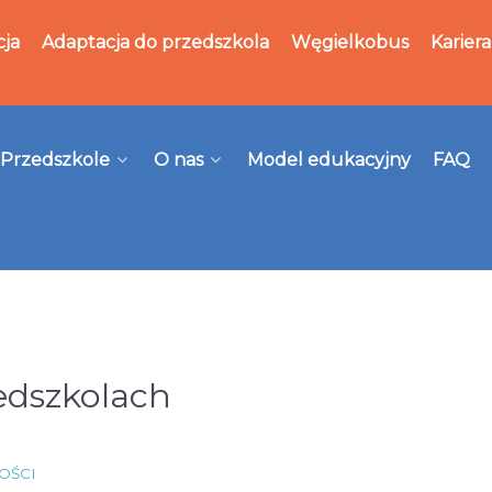
cja
Adaptacja do przedszkola
Węgielkobus
Kariera
Przedszkole
O nas
Model edukacyjny
FAQ
edszkolach
OŚCI