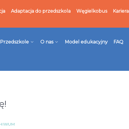
cja
Adaptacja do przedszkola
Węgielkobus
Kariera
Przedszkole
O nas
Model edukacyjny
FAQ
ę!
HIWUM