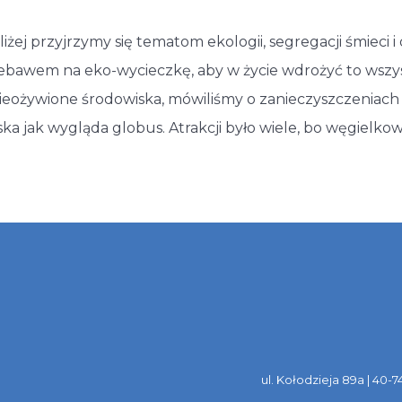
liżej przyjrzymy się tematom ekologii, segregacji śmieci i
 niebawem na eko-wycieczkę, aby w życie wdrożyć to wszy
ieożywione środowiska, mówiliśmy o zanieczyszczeniach 
liska jak wygląda globus. Atrakcji było wiele, bo węgiel
ul. Kołodzieja 89a | 40-