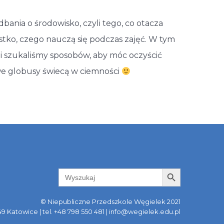
 dbania o środowisko, czyli tego, co otacza
stko, czego nauczą się podczas zajęć. W tym
i szukaliśmy sposobów, aby móc oczyścić
kowe globusy świecą w ciemności
Search Button
Search
for:
© Niepubliczne Przedszkole Węgielek 2021
749 Katowice | tel. +48 798 550 481 | info@wegielek.edu.pl