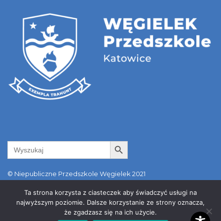
Search Button
Search
for:
© Niepubliczne Przedszkole Węgielek 2021
ul. Kołodzieja 89a | 40-749 Katowice | tel. +48 798 550 481 |
Ta strona korzysta z ciasteczek aby świadczyć usługi na
info@wegielek.edu.pl
najwyższym poziomie. Dalsze korzystanie ze strony oznacza,
że zgadzasz się na ich użycie.