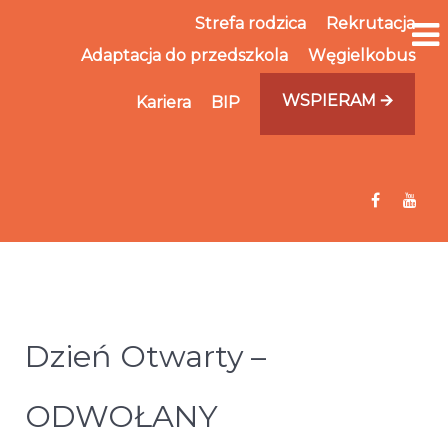
Strefa rodzica
Rekrutacja
Adaptacja do przedszkola
Węgielkobus
WSPIERAM 🡪
Kariera
BIP
Dzień Otwarty –
ODWOŁANY