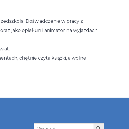
rzedszkola. Doświadczenie w pracy z
 oraz jako opiekun i animator na wyjazdach
wiat.
entach, chętnie czyta książki, a wolne
Search Button
Search
for: