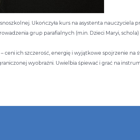
snoszkolnej. Ukończyła kurs na asystenta nauczyciela p
wadzenia grup parafialnych (m.in. Dzieci Maryi, schola)
 – ceni ich szczerość, energię i wyjątkowe spojrzenie na ś
raniczonej wyobraźni. Uwielbia śpiewać i grać na instrum