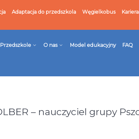
cja
Adaptacja do przedszkola
Węgielkobus
Kariera
Przedszkole
O nas
Model edukacyjny
FAQ
R – nauczyciel grupy Pszczó