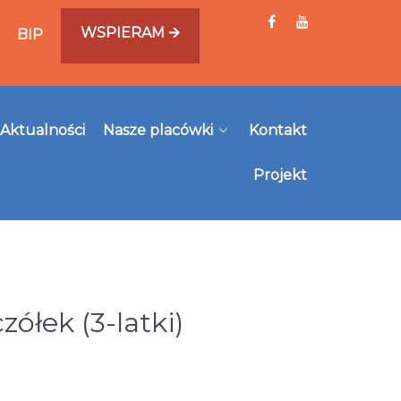
WSPIERAM 🡪
BIP
Aktualności
Nasze placówki
Kontakt
Projekt
łek (3-latki)