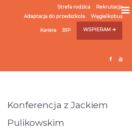
Strefa rodzica
Rekrutacja
Adaptacja do przedszkola
Węgielkobus
WSPIERAM 🡪
Kariera
BIP
Konferencja z Jackiem
Pulikowskim