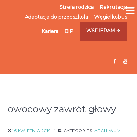
Strefa rodzica
Rekrutacja
Adaptacja do przedszkola
Węgielkobus
WSPIERAM 🡪
Kariera
BIP
owocowy zawrót głowy
16 KWIETNIA 2019
CATEGORIES:
ARCHIWUM