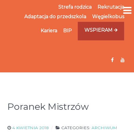
Strefa rodzica
Rekrutacja
Adaptacja do przedszkola
Węgielkobus
WSPIERAM 🡪
Kariera
BIP
Poranek Mistrzów
4 KWIETNIA 2018
CATEGORIES:
ARCHIWUM