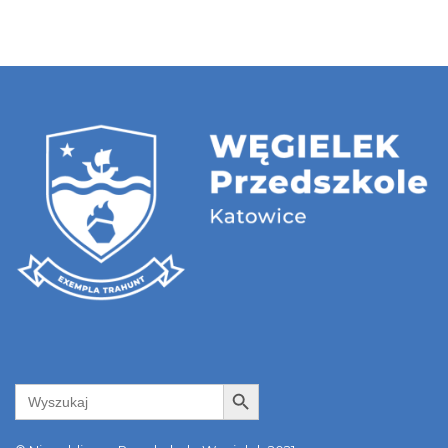
Search Button
Search
for: