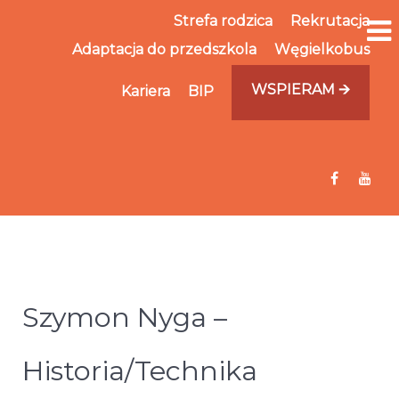
Strefa rodzica
Rekrutacja
Adaptacja do przedszkola
Węgielkobus
WSPIERAM 🡪
Kariera
BIP
Szymon Nyga –
Historia/Technika