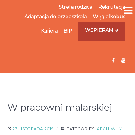
Strefa rodzica
Rekrutacja
Adaptacja do przedszkola
Węgielkobus
WSPIERAM 🡪
Kariera
BIP
W pracowni malarskiej
27 LISTOPADA 2019
CATEGORIES:
ARCHIWUM