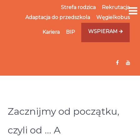
Strefa rodzica
Rekrutacja
Adaptacja do przedszkola
Węgielkobus
WSPIERAM 🡪
Kariera
BIP
Zacznijmy od początku,
czyli od … A