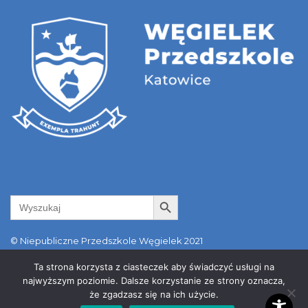
Search Button
Search
for:
© Niepubliczne Przedszkole Węgielek 2021
ul. Kołodzieja 89a | 40-749 Katowice | tel. +48 798 550 481 |
Ta strona korzysta z ciasteczek aby świadczyć usługi na
info@wegielek.edu.pl
najwyższym poziomie. Dalsze korzystanie ze strony oznacza,
że zgadzasz się na ich użycie.