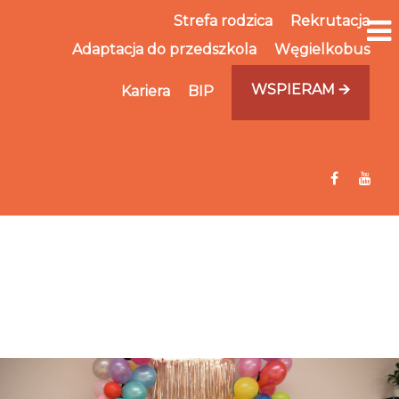
Strefa rodzica
Rekrutacja
Adaptacja do przedszkola
Węgielkobus
WSPIERAM 🡪
Kariera
BIP